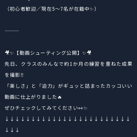
（初心者歓迎／現在5〜7名が在籍中✨）
⸻
🎥✨【動画シューティング公開】✨🎥
先日、クラスのみんなで約1か月の練習を重ねた成果
を撮影‼️
「楽しさ」と「迫力」がギュッと詰まったカッコいい
動画に仕上がりました🔥
ぜひチェックしてみてください👀✨
↓↓↓↓↓↓↓↓↓↓↓↓↓↓↓↓↓↓↓↓↓↓↓↓
↓↓↓